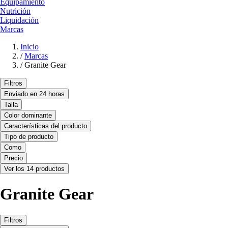
Equipamiento
Nutrición
Liquidación
Marcas
Inicio
/
Marcas
/
Granite Gear
Filtros
Enviado en 24 horas
Talla
Color dominante
Características del producto
Tipo de producto
Como
Precio
Ver los 14 productos
Granite Gear
Filtros