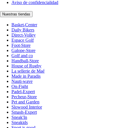
Aviso de confidencialidad
Nuestras tiendas
Basket-Center
Daily Bikers
Direct-Volley
Espace Golf
Foot-Store
Galope-Store
Golf and co
Handball-Store
House of Rugby
La sellerie de Maé
Made in Paradis
Nauti-wave
On-Fight
Padel-Expert
Pecheur-Store
Pet and Garden
Slowood Interior
Smash-Expert
Sneak'In
Sneakids
Sport is good