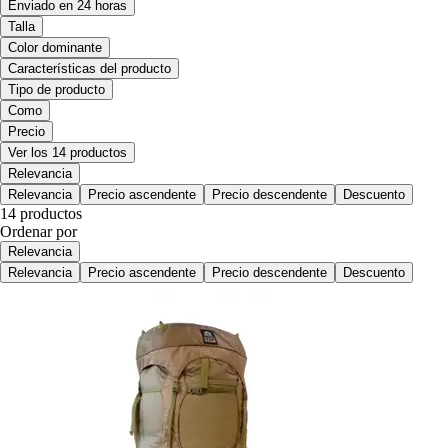
Enviado en 24 horas
Talla
Color dominante
Características del producto
Tipo de producto
Como
Precio
Ver los 14 productos
Relevancia
Relevancia
Precio ascendente
Precio descendente
Descuento
14 productos
Ordenar por
Relevancia
Relevancia
Precio ascendente
Precio descendente
Descuento