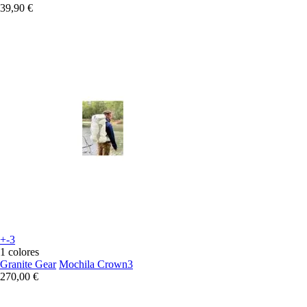
39,90 €
+-3
1 colores
Granite Gear
Mochila Crown3
270,00 €