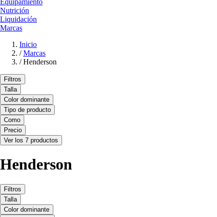
Equipamiento
Nutrición
Liquidación
Marcas
Inicio
/
Marcas
/
Henderson
Filtros
Talla
Color dominante
Tipo de producto
Como
Precio
Ver los 7 productos
Henderson
Filtros
Talla
Color dominante