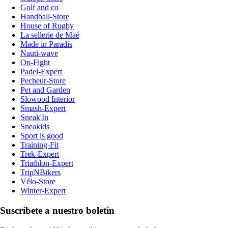
Golf and co
Handball-Store
House of Rugby
La sellerie de Maé
Made in Paradis
Nauti-wave
On-Fight
Padel-Expert
Pecheur-Store
Pet and Garden
Slowood Interior
Smash-Expert
Sneak'In
Sneakids
Sport is good
Training-Fit
Trek-Expert
Triathlon-Expert
TripNBikers
Vélo-Store
Winter-Expert
Suscríbete a nuestro boletín