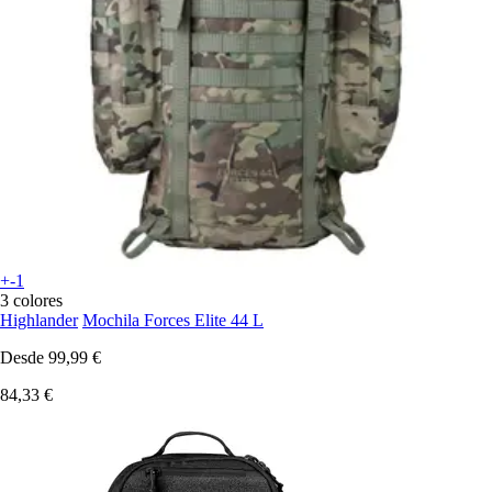
+-1
3 colores
Highlander
Mochila Forces Elite 44 L
Desde
99,99 €
84,33 €