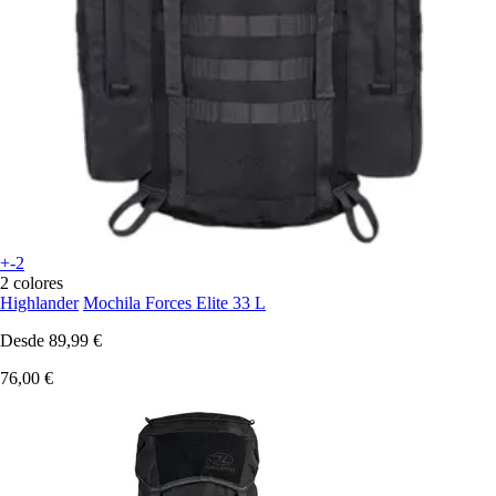
+-2
2 colores
Highlander
Mochila Forces Elite 33 L
Desde
89,99 €
76,00 €