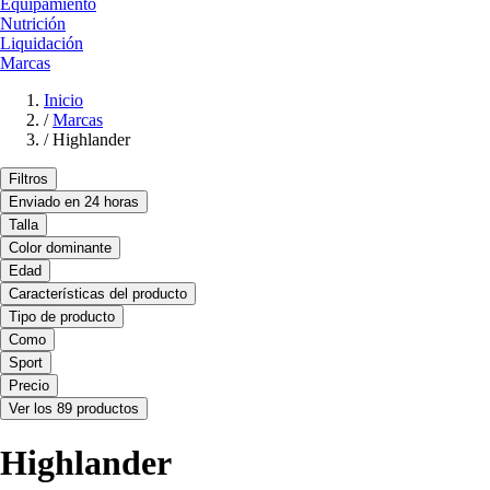
Equipamiento
Nutrición
Liquidación
Marcas
Inicio
/
Marcas
/
Highlander
Filtros
Enviado en 24 horas
Talla
Color dominante
Edad
Características del producto
Tipo de producto
Como
Sport
Precio
Ver los 89 productos
Highlander