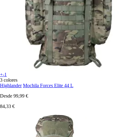
+-1
3 colores
Highlander
Mochila Forces Elite 44 L
Desde
99,99 €
84,33 €