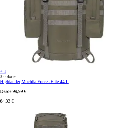
+-1
3 colores
Highlander
Mochila Forces Elite 44 L
Desde
99,99 €
84,33 €