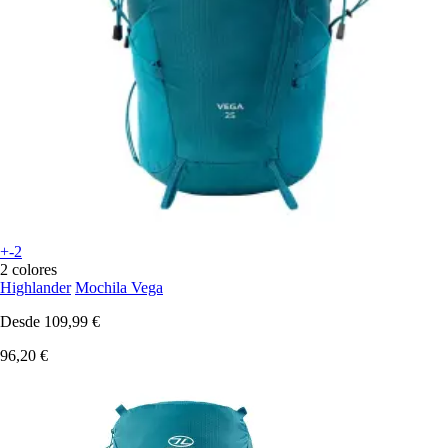
+-2
2 colores
Highlander
Mochila Vega
Desde
109,99 €
96,20 €