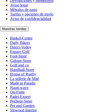
Devoluciones y reembolsos
Aviso legal
Métodos de pago
Tarifas y opciones de envío
Aviso de confidencialidad
Nuestras tiendas
Basket-Center
Daily Bikers
Direct-Volley
Espace Golf
Foot-Store
Galope-Store
Golf and co
Handball-Store
House of Rugby
La sellerie de Maé
Made in Paradis
Nauti-wave
On-Fight
Padel-Expert
Pecheur-Store
Pet and Garden
Slowood Interior