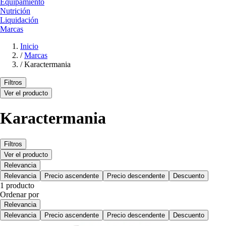
Equipamiento
Nutrición
Liquidación
Marcas
Inicio
/
Marcas
/
Karactermania
Filtros
Ver el producto
Karactermania
Filtros
Ver el producto
Relevancia
Relevancia
Precio ascendente
Precio descendente
Descuento
1 producto
Ordenar por
Relevancia
Relevancia
Precio ascendente
Precio descendente
Descuento