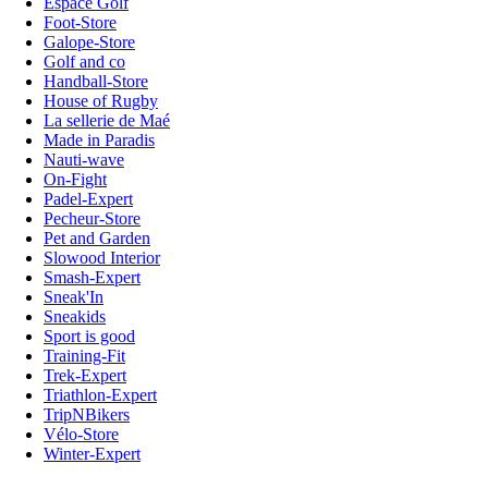
Espace Golf
Foot-Store
Galope-Store
Golf and co
Handball-Store
House of Rugby
La sellerie de Maé
Made in Paradis
Nauti-wave
On-Fight
Padel-Expert
Pecheur-Store
Pet and Garden
Slowood Interior
Smash-Expert
Sneak'In
Sneakids
Sport is good
Training-Fit
Trek-Expert
Triathlon-Expert
TripNBikers
Vélo-Store
Winter-Expert