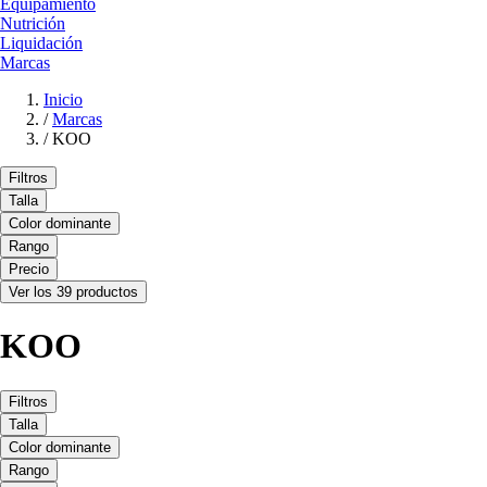
Equipamiento
Nutrición
Liquidación
Marcas
Inicio
/
Marcas
/
KOO
Filtros
Talla
Color dominante
Rango
Precio
Ver los 39 productos
KOO
Filtros
Talla
Color dominante
Rango