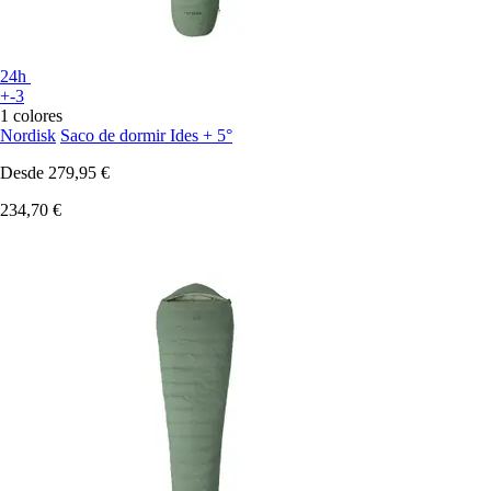
24h
+-3
1 colores
Nordisk
Saco de dormir Ides + 5°
Desde
279,95 €
234,70 €