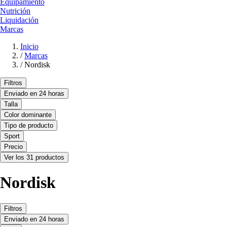
Equipamiento
Nutrición
Liquidación
Marcas
Inicio
/
Marcas
/
Nordisk
Filtros
Enviado en 24 horas
Talla
Color dominante
Tipo de producto
Sport
Precio
Ver los 31 productos
Nordisk
Filtros
Enviado en 24 horas