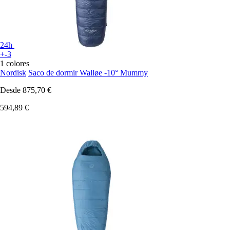
24h
+-3
1 colores
Nordisk
Saco de dormir Walløe -10° Mummy
Desde
875,70 €
594,89 €