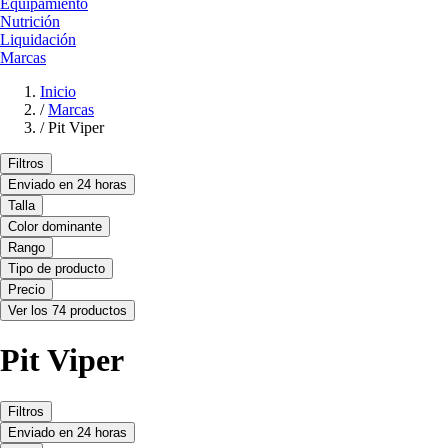
Equipamiento
Nutrición
Liquidación
Marcas
Inicio
/
Marcas
/
Pit Viper
Filtros
Enviado en 24 horas
Talla
Color dominante
Rango
Tipo de producto
Precio
Ver los 74 productos
Pit Viper
Filtros
Enviado en 24 horas