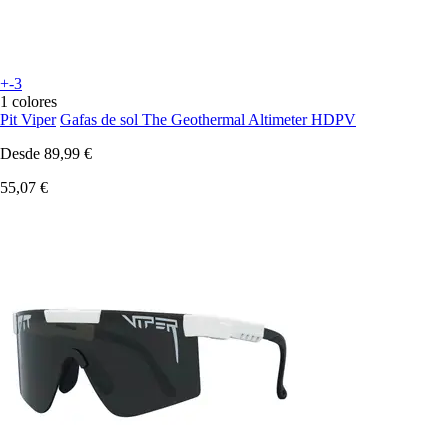
+-3
1 colores
Pit Viper
Gafas de sol The Geothermal Altimeter HDPV
Desde
89,99 €
55,07 €