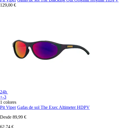
129,00 €
24h
+-3
1 colores
Pit Viper
Gafas de sol The Exec Altimeter HDPV
Desde
89,99 €
62,74 €