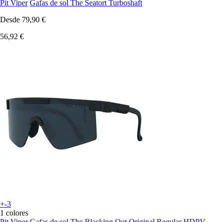
Pit Viper
Gafas de sol The Seatort Turboshaft
Desde
79,90 €
56,92 €
+-3
1 colores
Pit Viper
Gafas de sol The Blacking Out Original Regular HDPV