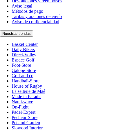
Devoluciones y reembolsos
Aviso legal
Métodos de pago
Tarifas y opciones de envío
Aviso de confidencialidad
Nuestras tiendas
Basket-Center
Daily Bikers
Direct-Volley
Espace Golf
Foot-Store
Galope-Store
Golf and co
Handball-Store
House of Rugby
La sellerie de Maé
Made in Paradis
Nauti-wave
On-Fight
Padel-Expert
Pecheur-Store
Pet and Garden
Slowood Interior