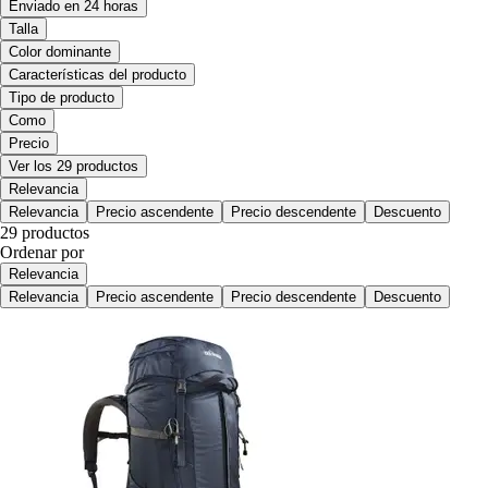
Enviado en 24 horas
Talla
Color dominante
Características del producto
Tipo de producto
Como
Precio
Ver los 29 productos
Relevancia
Relevancia
Precio ascendente
Precio descendente
Descuento
29 productos
Ordenar por
Relevancia
Relevancia
Precio ascendente
Precio descendente
Descuento