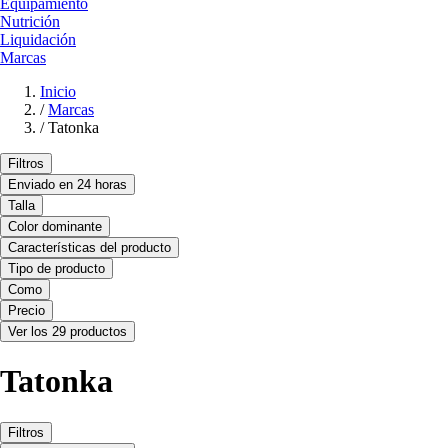
Equipamiento
Nutrición
Liquidación
Marcas
Inicio
/
Marcas
/
Tatonka
Filtros
Enviado en 24 horas
Talla
Color dominante
Características del producto
Tipo de producto
Como
Precio
Ver los 29 productos
Tatonka
Filtros