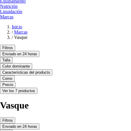
Equipamiento
Nutrición
Liquidación
Marcas
Inicio
/
Marcas
/
Vasque
Filtros
Enviado en 24 horas
Talla
Color dominante
Características del producto
Como
Precio
Ver los 7 productos
Vasque
Filtros
Enviado en 24 horas