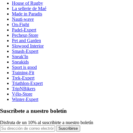
House of Rugby
La sellerie de Maé
Made in Paradis
Nauti-wave
On-Fight
Padel-Expert
Pecheur-Store
Pet and Garden
Slowood Interior
Smash-Expert
Sneak'In
Sneakids
Sport is good
Training-Fit
Trek-Expert
Triathlon-Expert
TripNBikers
Vélo-Store
Winter-Expert
Suscríbete a nuestro boletín
Disfruta de un 10% al suscribirte a nuestro boletín
Suscribirse