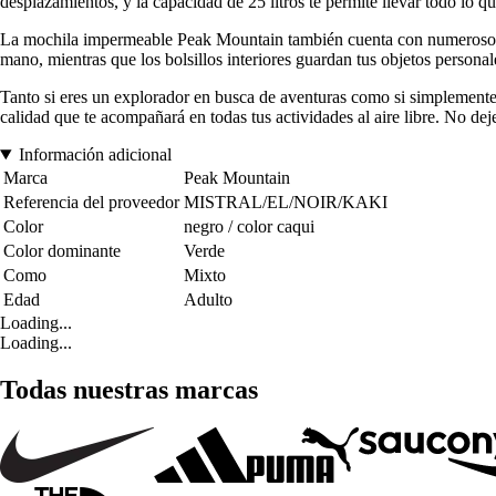
desplazamientos, y la capacidad de 25 litros te permite llevar todo lo qu
La mochila impermeable Peak Mountain también cuenta con numerosos bo
mano, mientras que los bolsillos interiores guardan tus objetos persona
Tanto si eres un explorador en busca de aventuras como si simplemente 
calidad que te acompañará en todas tus actividades al aire libre. No de
Información adicional
Marca
Peak Mountain
Referencia del proveedor
MISTRAL/EL/NOIR/KAKI
Color
negro / color caqui
Color dominante
Verde
Como
Mixto
Edad
Adulto
Loading...
Loading...
Todas nuestras marcas