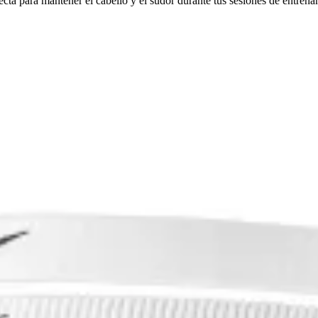
ta para mantener el cabello y el sudor durante tus sesiones de entrena