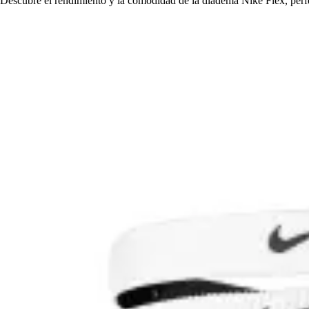
Descubre el rendimiento y la comodidad de la diadema Nike Flex, perfec