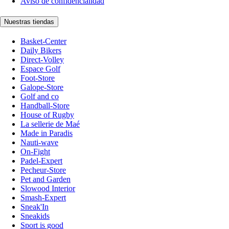
Aviso de confidencialidad
Nuestras tiendas
Basket-Center
Daily Bikers
Direct-Volley
Espace Golf
Foot-Store
Galope-Store
Golf and co
Handball-Store
House of Rugby
La sellerie de Maé
Made in Paradis
Nauti-wave
On-Fight
Padel-Expert
Pecheur-Store
Pet and Garden
Slowood Interior
Smash-Expert
Sneak'In
Sneakids
Sport is good