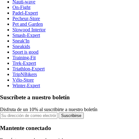
Nauti-wave
On-Fight
Padel-Expert
Pecheur-Store
Pet and Garden
Slowood Interior
Smash-Expert
Sneak'In
Sneakids
Sport is good
Training-Fit
Trek-Expert
Triathlon-Expert
TripNBikers
Vélo-Store
Winter-Expert
Suscríbete a nuestro boletín
Disfruta de un 10% al suscribirte a nuestro boletín
Suscribirse
Mantente conectado