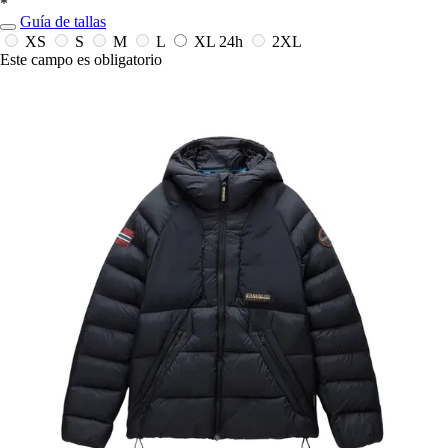
*
Guía de tallas
XS
S
M
L
XL
24h
2XL
Este campo es obligatorio