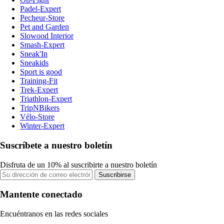
Padel-Expert
Pecheur-Store
Pet and Garden
Slowood Interior
Smash-Expert
Sneak'In
Sneakids
Sport is good
Training-Fit
Trek-Expert
Triathlon-Expert
TripNBikers
Vélo-Store
Winter-Expert
Suscríbete a nuestro boletín
Disfruta de un 10% al suscribirte a nuestro boletín
Suscribirse
Mantente conectado
Encuéntranos en las redes sociales