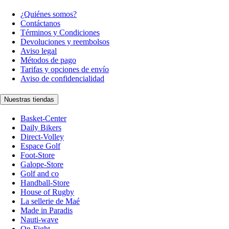
¿Quiénes somos?
Contáctanos
Términos y Condiciones
Devoluciones y reembolsos
Aviso legal
Métodos de pago
Tarifas y opciones de envío
Aviso de confidencialidad
Nuestras tiendas
Basket-Center
Daily Bikers
Direct-Volley
Espace Golf
Foot-Store
Galope-Store
Golf and co
Handball-Store
House of Rugby
La sellerie de Maé
Made in Paradis
Nauti-wave
On-Fight