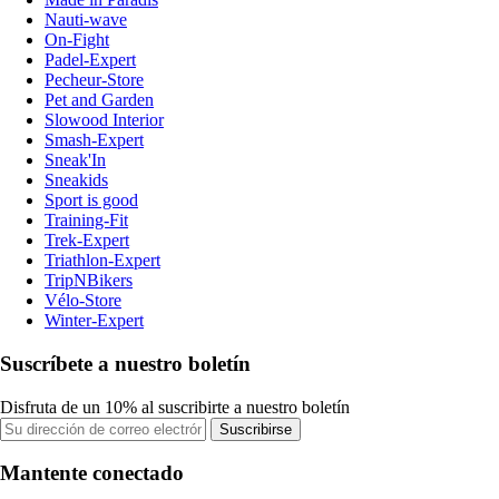
Nauti-wave
On-Fight
Padel-Expert
Pecheur-Store
Pet and Garden
Slowood Interior
Smash-Expert
Sneak'In
Sneakids
Sport is good
Training-Fit
Trek-Expert
Triathlon-Expert
TripNBikers
Vélo-Store
Winter-Expert
Suscríbete a nuestro boletín
Disfruta de un 10% al suscribirte a nuestro boletín
Suscribirse
Mantente conectado