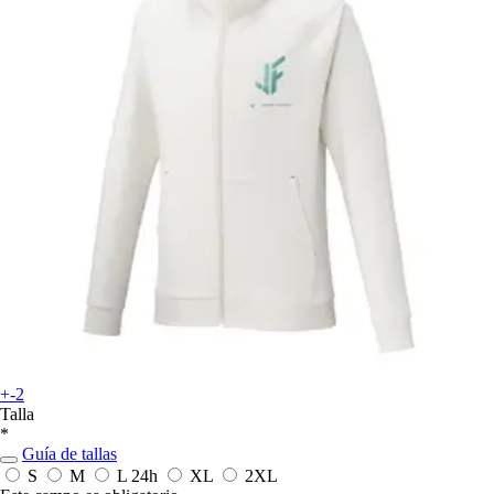
+-2
Talla
*
Guía de tallas
S
M
L
24h
XL
2XL