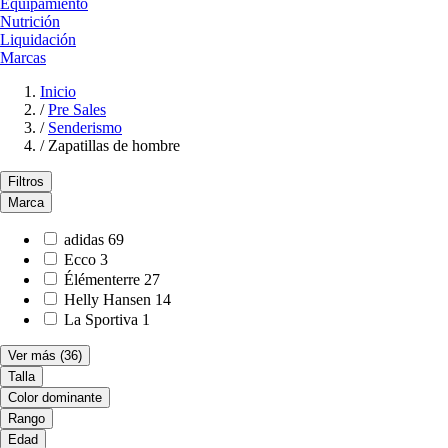
Equipamiento
Nutrición
Liquidación
Marcas
Inicio
/
Pre Sales
/
Senderismo
/
Zapatillas de hombre
Filtros
Marca
adidas
69
Ecco
3
Élémenterre
27
Helly Hansen
14
La Sportiva
1
Ver más
(36)
Talla
Color dominante
Rango
Edad