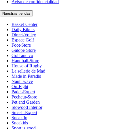
Aviso de confidencialidad
Nuestras tiendas
Basket-Center
Daily Bikers
Direct-Volley
Espace Golf
Foot-Store
Galope-Store
Golf and co
Handball-Store
House of Rugby
La sellerie de Maé
Made in Paradis
Nauti-wave
On-Fight
Padel-Expert
Pecheur-Store
Pet and Garden
Slowood Interior
Smash-Expert
Sneak'In
Sneakids
Sport is good