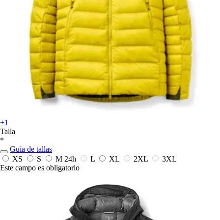
+1
Talla
*
Guía de tallas
XS
S
M
24h
L
XL
2XL
3XL
Este campo es obligatorio