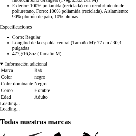
fluorocarbono Grangers (179g/6.3oz:UK M)
Exterior: 100% poliamida (reciclada) con recubrimiento de
poliuretano. Forro: 100% poliamida (reciclada). Aislamiento:
90% plumón de pato, 10% plumas
Especificaciones
Corte: Regular
Longitud de la espalda central (Tamaño M): 77 cm / 30,3
pulgadas
477g/16,8oz (Tamaño M)
Información adicional
Marca
Rab
Color
negro
Color dominante
Negro
Como
Hombre
Edad
Adulto
Loading...
Loading...
Todas nuestras marcas