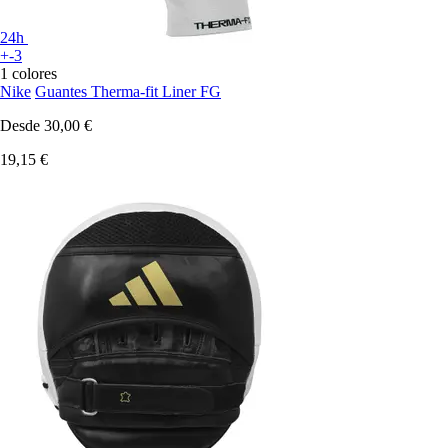
24h
+-3
1 colores
Nike
Guantes Therma-fit Liner FG
Desde
30,00 €
19,15 €