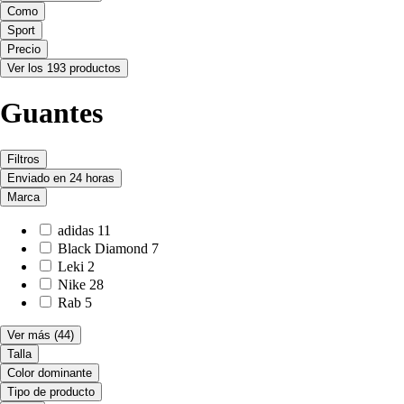
Como
Sport
Precio
Ver los 193 productos
Guantes
Filtros
Enviado en 24 horas
Marca
adidas
11
Black Diamond
7
Leki
2
Nike
28
Rab
5
Ver más
(44)
Talla
Color dominante
Tipo de producto