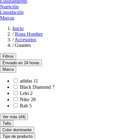
Equipamiento
Nutrición
Liquidación
Marcas
Inicio
/
Ropa Hombre
/
Accesorios
/
Guantes
Filtros
Enviado en 24 horas
Marca
adidas
11
Black Diamond
7
Leki
2
Nike
28
Rab
5
Ver más
(44)
Talla
Color dominante
Tipo de producto