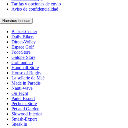
Tarifas y opciones de envío
Aviso de confidencialidad
Nuestras tiendas
Basket-Center
Daily Bikers
Direct-Volley
Espace Golf
Foot-Store
Galope-Store
Golf and co
Handball-Store
House of Rugby
La sellerie de Maé
Made in Paradis
Nauti-wave
On-Fight
Padel-Expert
Pecheur-Store
Pet and Garden
Slowood Interior
Smash-Expert
Sneak'In