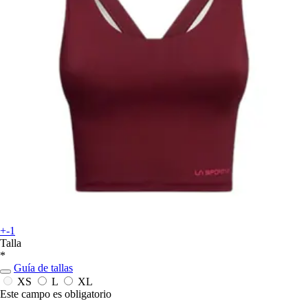
+-1
Talla
*
Guía de tallas
XS
L
XL
Este campo es obligatorio