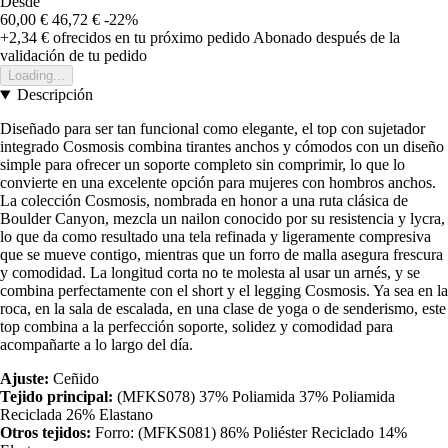
Desde
60,00 €
46,72 €
-22%
+2,34 €
ofrecidos en tu próximo pedido
Abonado después de la
validación de tu pedido
Loading...
Descripción
Diseñado para ser tan funcional como elegante, el top con sujetador
integrado Cosmosis combina tirantes anchos y cómodos con un diseño
simple para ofrecer un soporte completo sin comprimir, lo que lo
convierte en una excelente opción para mujeres con hombros anchos.
La colección Cosmosis, nombrada en honor a una ruta clásica de
Boulder Canyon, mezcla un nailon conocido por su resistencia y lycra,
lo que da como resultado una tela refinada y ligeramente compresiva
que se mueve contigo, mientras que un forro de malla asegura frescura
y comodidad. La longitud corta no te molesta al usar un arnés, y se
combina perfectamente con el short y el legging Cosmosis. Ya sea en la
roca, en la sala de escalada, en una clase de yoga o de senderismo, este
top combina a la perfección soporte, solidez y comodidad para
acompañarte a lo largo del día.
Ajuste:
Ceñido
Tejido principal:
(MFKS078) 37% Poliamida 37% Poliamida
Reciclada 26% Elastano
Otros tejidos:
Forro: (MFKS081) 86% Poliéster Reciclado 14%