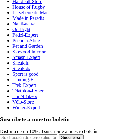
Handball-Store
House of Rugby
La sellerie de Maé
Made in Paradis
Nauti-wave
On-Fight
Padel-Expert
Pecheur-Store
Pet and Garden
Slowood Interior
Smash-Expert
Sneak'In
Sneakids
Sport is good
Training-Fit
Trek-Expert
Triathlon-Expert
TripNBikers
Vélo-Store
Winter-Expert
Suscríbete a nuestro boletín
Disfruta de un 10% al suscribirte a nuestro boletín
Suscribirse