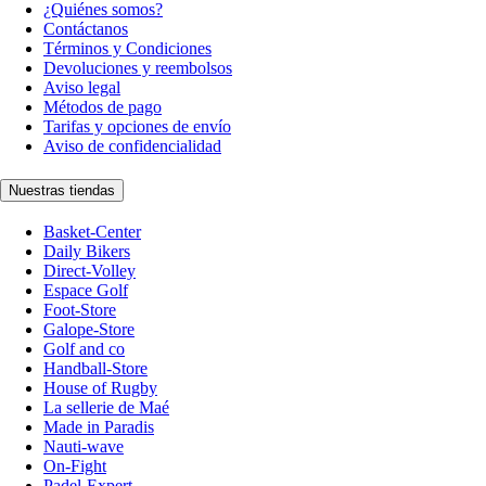
¿Quiénes somos?
Contáctanos
Términos y Condiciones
Devoluciones y reembolsos
Aviso legal
Métodos de pago
Tarifas y opciones de envío
Aviso de confidencialidad
Nuestras tiendas
Basket-Center
Daily Bikers
Direct-Volley
Espace Golf
Foot-Store
Galope-Store
Golf and co
Handball-Store
House of Rugby
La sellerie de Maé
Made in Paradis
Nauti-wave
On-Fight
Padel-Expert