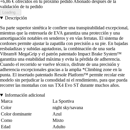
+6,86 €
ofrecidos en tu próximo pedido
Abonado después de la
validación de tu pedido
Loading...
Descripción
Su parte superior sintética le confiere una transpirabilidad excepcional,
mientras que la entresuela de EVA garantiza una protección y una
amortiguación notables en senderos y en vías ferratas. El sistema de
cordones permite ajustar la zapatilla con precisión a su pie. En bajadas
resbaladizas y subidas agotadoras, la combinación de una suela
Vibram® MegaGrip y el patrón patentado Impact Brake System™
garantiza una estabilidad máxima y evita la pérdida de adherencia.
Cuando el recorrido se vuelve técnico, disfrute de una precisión y
adherencia excepcionales gracias a la amplia *Climbing zone en la
punta. El insertado patentado Resole Platform™ permite recolar este
modelo sin perjudicar la comodidad ni el rendimiento, para que pueda
recorrer las montañas con sus TX4 Evo ST durante muchos años.
Información adicional
Marca
La Sportiva
Color
night sky/savana
Color dominante
Azul
Como
Mixto
Edad
Adulto