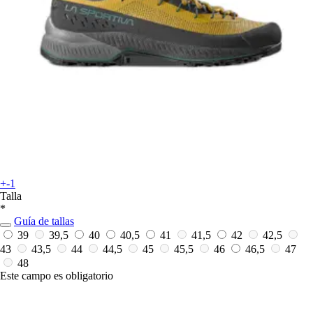
+-1
Talla
*
Guía de tallas
39
39,5
40
40,5
41
41,5
42
42,5
43
43,5
44
44,5
45
45,5
46
46,5
47
48
Este campo es obligatorio