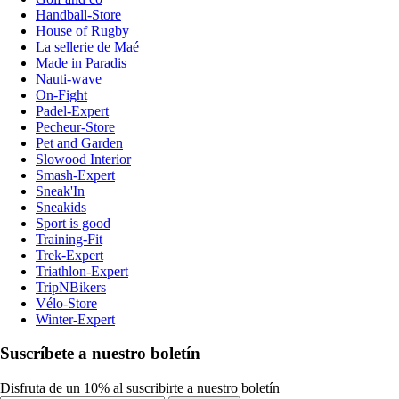
Handball-Store
House of Rugby
La sellerie de Maé
Made in Paradis
Nauti-wave
On-Fight
Padel-Expert
Pecheur-Store
Pet and Garden
Slowood Interior
Smash-Expert
Sneak'In
Sneakids
Sport is good
Training-Fit
Trek-Expert
Triathlon-Expert
TripNBikers
Vélo-Store
Winter-Expert
Suscríbete a nuestro boletín
Disfruta de un 10% al suscribirte a nuestro boletín