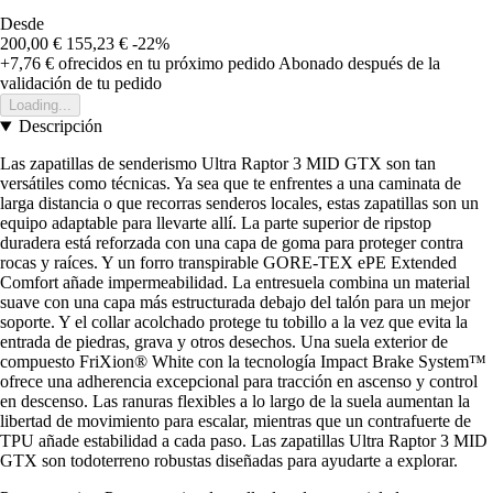
Desde
200,00 €
155,23 €
-22%
+7,76 €
ofrecidos en tu próximo pedido
Abonado después de la
validación de tu pedido
Loading...
Descripción
Las zapatillas de senderismo Ultra Raptor 3 MID GTX son tan
versátiles como técnicas. Ya sea que te enfrentes a una caminata de
larga distancia o que recorras senderos locales, estas zapatillas son un
equipo adaptable para llevarte allí. La parte superior de ripstop
duradera está reforzada con una capa de goma para proteger contra
rocas y raíces. Y un forro transpirable GORE-TEX ePE Extended
Comfort añade impermeabilidad. La entresuela combina un material
suave con una capa más estructurada debajo del talón para un mejor
soporte. Y el collar acolchado protege tu tobillo a la vez que evita la
entrada de piedras, grava y otros desechos. Una suela exterior de
compuesto FriXion® White con la tecnología Impact Brake System™
ofrece una adherencia excepcional para tracción en ascenso y control
en descenso. Las ranuras flexibles a lo largo de la suela aumentan la
libertad de movimiento para escalar, mientras que un contrafuerte de
TPU añade estabilidad a cada paso. Las zapatillas Ultra Raptor 3 MID
GTX son todoterreno robustas diseñadas para ayudarte a explorar.