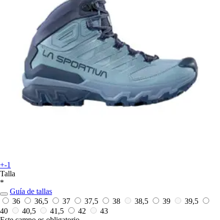
+-1
Talla
*
Guía de tallas
36
36,5
37
37,5
38
38,5
39
39,5
40
40,5
41,5
42
43
Este campo es obligatorio