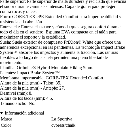
Parte superior: Parte superior de malla duradera y reciclada que evacua
el sudor durante caminatas intensas. Capa de goma para proteger
contra rocas y raíces.
Forro: GORE-TEX ePE Extended Comfort para impermeabilidad y
resistencia a la abrasión.
Entresuela: Entresuela suave y cómoda que asegura confort durante
todo el día en el sendero. Espuma EVA compacta en el talón para
maximizar el soporte y la estabilidad.
Suela: Suela exterior de compuesto FriXion® White que ofrece una
adherencia excepcional en las pendientes. La tecnología Impact Brake
System™ absorbe los impactos y aumenta la tracción. Las ranuras
flexibles a lo largo de la suela permiten una plena libertad de
movimiento.
Plantilla: Ortholite® Hybrid Mountain Hiking 5mm.
Patentes: Impact Brake System™.
Membrana impermeable: GORE-TEX Extended Comfort.
Altura de la pila (mm) - Talón: 35.
Altura de la pila (mm) - Antepie: 27.
Desnivel (mm): 8.
Altura de los tacos (mm): 4,5.
Tamaño ancho: No.
Información adicional
Marca
La Sportiva
Color
cypress/chalk