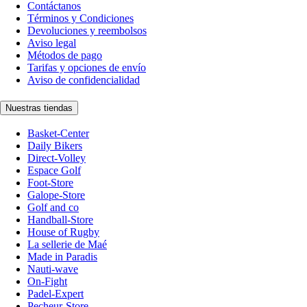
Contáctanos
Términos y Condiciones
Devoluciones y reembolsos
Aviso legal
Métodos de pago
Tarifas y opciones de envío
Aviso de confidencialidad
Nuestras tiendas
Basket-Center
Daily Bikers
Direct-Volley
Espace Golf
Foot-Store
Galope-Store
Golf and co
Handball-Store
House of Rugby
La sellerie de Maé
Made in Paradis
Nauti-wave
On-Fight
Padel-Expert
Pecheur-Store