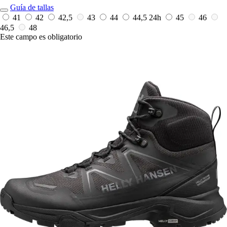
Guía de tallas
41
42
42,5
43
44
44,5
24h
45
46
46,5
48
Este campo es obligatorio