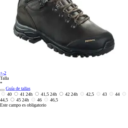
+-2
Talla
*
Guía de tallas
40
41
24h
41,5
24h
42
24h
42,5
43
44
44,5
45
24h
46
46,5
Este campo es obligatorio