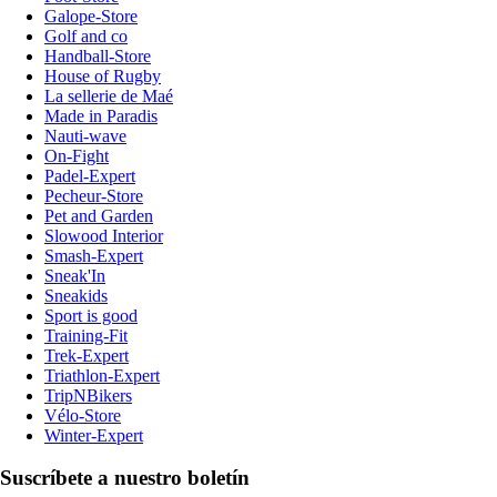
Galope-Store
Golf and co
Handball-Store
House of Rugby
La sellerie de Maé
Made in Paradis
Nauti-wave
On-Fight
Padel-Expert
Pecheur-Store
Pet and Garden
Slowood Interior
Smash-Expert
Sneak'In
Sneakids
Sport is good
Training-Fit
Trek-Expert
Triathlon-Expert
TripNBikers
Vélo-Store
Winter-Expert
Suscríbete a nuestro boletín