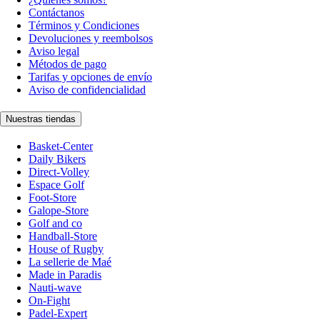
Contáctanos
Términos y Condiciones
Devoluciones y reembolsos
Aviso legal
Métodos de pago
Tarifas y opciones de envío
Aviso de confidencialidad
Nuestras tiendas
Basket-Center
Daily Bikers
Direct-Volley
Espace Golf
Foot-Store
Galope-Store
Golf and co
Handball-Store
House of Rugby
La sellerie de Maé
Made in Paradis
Nauti-wave
On-Fight
Padel-Expert