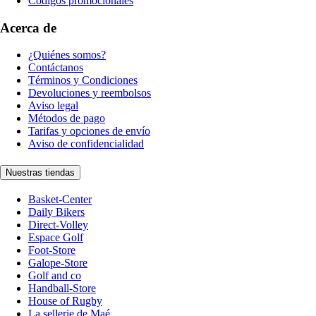
Códigos promocionales
Acerca de
¿Quiénes somos?
Contáctanos
Términos y Condiciones
Devoluciones y reembolsos
Aviso legal
Métodos de pago
Tarifas y opciones de envío
Aviso de confidencialidad
Nuestras tiendas
Basket-Center
Daily Bikers
Direct-Volley
Espace Golf
Foot-Store
Galope-Store
Golf and co
Handball-Store
House of Rugby
La sellerie de Maé