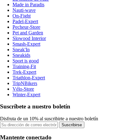
Made in Paradis
Nauti-wave
On-Fight
Padel-Expert
Pecheur-Store
Pet and Garden
Slowood Interior
Smash-Expert
Sneak'In
Sneakids
Sport is good
Training-Fit
Trek-Expert
Triathlon-Expert
TripNBikers
Vélo-Store
Winter-Expert
Suscríbete a nuestro boletín
Disfruta de un 10% al suscribirte a nuestro boletín
Suscribirse
Mantente conectado