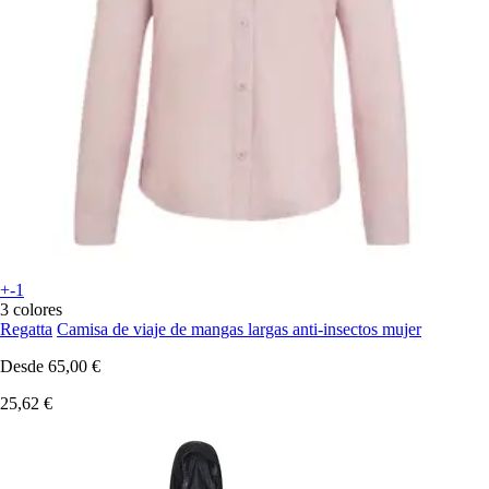
+-1
3 colores
Regatta
Camisa de viaje de mangas largas anti-insectos mujer
Desde
65,00 €
25,62 €