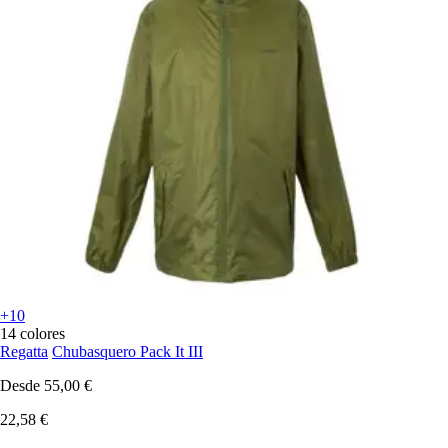
+10
14 colores
Regatta
Chubasquero Pack It III
Desde
55,00 €
22,58 €