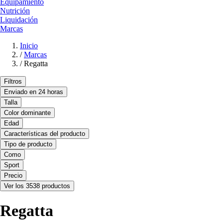
Equipamiento
Nutrición
Liquidación
Marcas
Inicio
/
Marcas
/
Regatta
Filtros
Enviado en 24 horas
Talla
Color dominante
Edad
Características del producto
Tipo de producto
Como
Sport
Precio
Ver los 3538 productos
Regatta