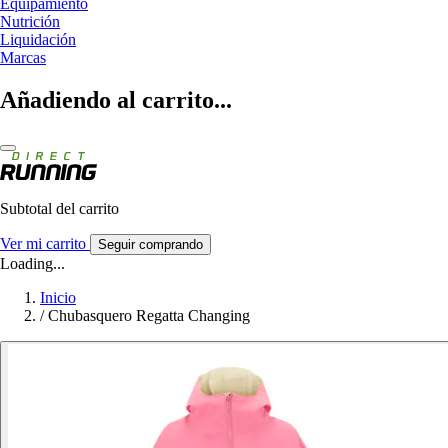
Equipamiento
Nutrición
Liquidación
Marcas
Añadiendo al carrito...
Subtotal del carrito
Ver mi carrito
Seguir comprando
Loading...
Inicio
/
Chubasquero Regatta Changing