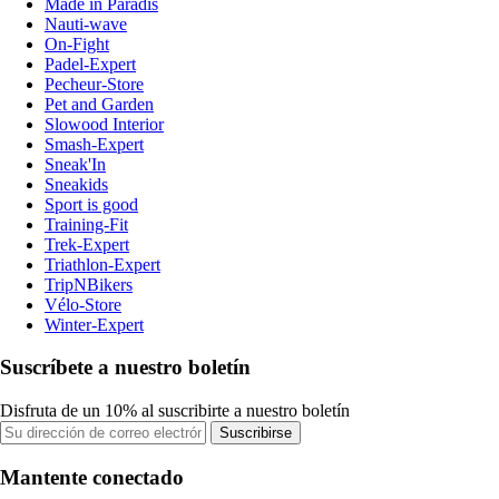
Made in Paradis
Nauti-wave
On-Fight
Padel-Expert
Pecheur-Store
Pet and Garden
Slowood Interior
Smash-Expert
Sneak'In
Sneakids
Sport is good
Training-Fit
Trek-Expert
Triathlon-Expert
TripNBikers
Vélo-Store
Winter-Expert
Suscríbete a nuestro boletín
Disfruta de un 10% al suscribirte a nuestro boletín
Suscribirse
Mantente conectado