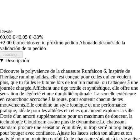
Desde
60,00 €
40,05 €
-33%
+2,00 €
ofrecidos en tu próximo pedido
Abonado después de la
validación de tu pedido
Loading...
Descripción
Découvre la polyvalence de la chaussure Runfalcon 6. Inspirée de
l'héritage running adidas, elle est conçue pour celles qui en veulent
plus, que tu foules le bitume lors de ton run matinal ou t'attaques à une
journée chargée.Affichant une tige textile et synthétique, elle offre une
sensation de légèreté et une durabilité optimale. La semelle extérieure
en caoutchouc accroche à la route, pour soutenir chacun de tes
mouvements.Elle combine un style iconique et une performance
pratique, idéale pour les athlètes et celles qui aiment explorer la ville.
Dotée d'un amorti supplémentaire pour un maximum de douceur, la
technologie Cloudfoam assure plus de dynamisme.Le chaussant
standard procure une sensation équilibrée, ni trop serré ni trop large,
pour bouger avec confiance. Ajuste les lacets selon ton allure et ton
activité pour un maintien parfait.Cette chaussure s'adapte à ta vie active