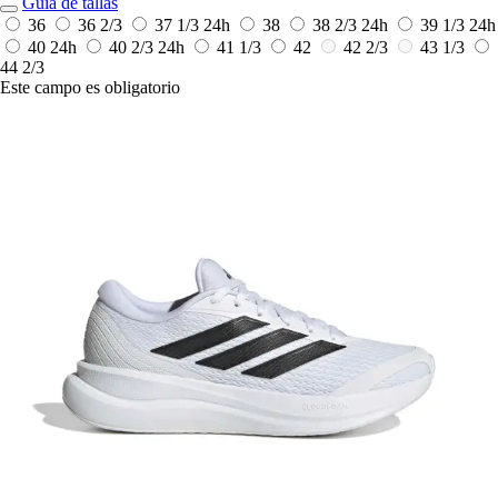
Guía de tallas
36
36 2/3
37 1/3
24h
38
38 2/3
24h
39 1/3
24h
40
24h
40 2/3
24h
41 1/3
42
42 2/3
43 1/3
44 2/3
Este campo es obligatorio