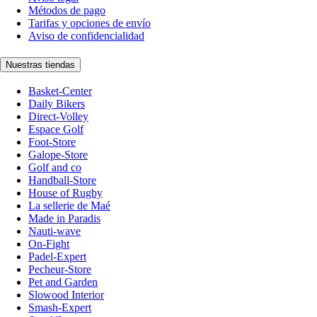
Métodos de pago
Tarifas y opciones de envío
Aviso de confidencialidad
Nuestras tiendas
Basket-Center
Daily Bikers
Direct-Volley
Espace Golf
Foot-Store
Galope-Store
Golf and co
Handball-Store
House of Rugby
La sellerie de Maé
Made in Paradis
Nauti-wave
On-Fight
Padel-Expert
Pecheur-Store
Pet and Garden
Slowood Interior
Smash-Expert