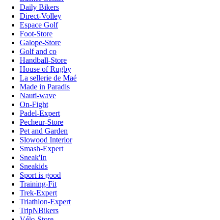
Daily Bikers
Direct-Volley
Espace Golf
Foot-Store
Galope-Store
Golf and co
Handball-Store
House of Rugby
La sellerie de Maé
Made in Paradis
Nauti-wave
On-Fight
Padel-Expert
Pecheur-Store
Pet and Garden
Slowood Interior
Smash-Expert
Sneak'In
Sneakids
Sport is good
Training-Fit
Trek-Expert
Triathlon-Expert
TripNBikers
Vélo-Store