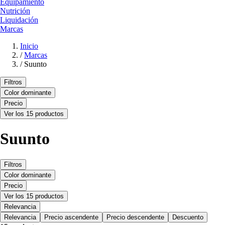
Equipamiento
Nutrición
Liquidación
Marcas
Inicio
/
Marcas
/
Suunto
Filtros
Color dominante
Precio
Ver los 15 productos
Suunto
Filtros
Color dominante
Precio
Ver los 15 productos
Relevancia
Relevancia
Precio ascendente
Precio descendente
Descuento