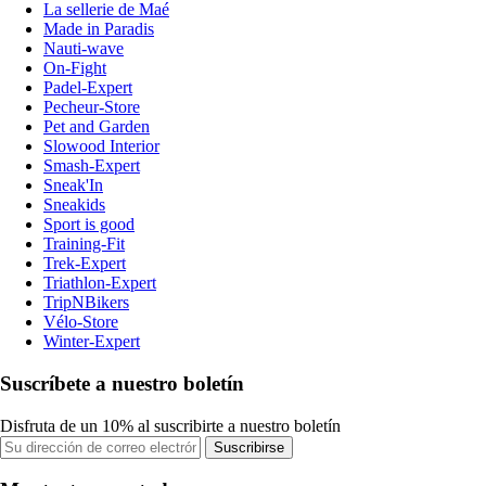
La sellerie de Maé
Made in Paradis
Nauti-wave
On-Fight
Padel-Expert
Pecheur-Store
Pet and Garden
Slowood Interior
Smash-Expert
Sneak'In
Sneakids
Sport is good
Training-Fit
Trek-Expert
Triathlon-Expert
TripNBikers
Vélo-Store
Winter-Expert
Suscríbete a nuestro boletín
Disfruta de un 10% al suscribirte a nuestro boletín
Suscribirse