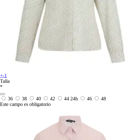
+-1
Talla
*
36
38
40
42
44
24h
46
48
Este campo es obligatorio