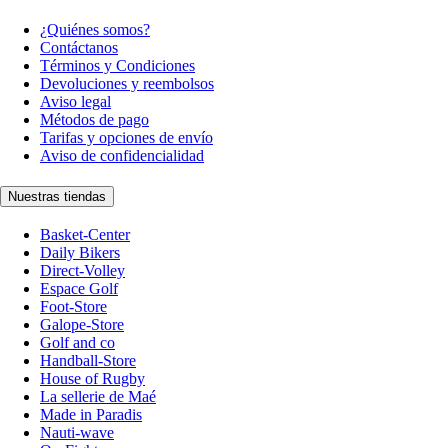
¿Quiénes somos?
Contáctanos
Términos y Condiciones
Devoluciones y reembolsos
Aviso legal
Métodos de pago
Tarifas y opciones de envío
Aviso de confidencialidad
Nuestras tiendas
Basket-Center
Daily Bikers
Direct-Volley
Espace Golf
Foot-Store
Galope-Store
Golf and co
Handball-Store
House of Rugby
La sellerie de Maé
Made in Paradis
Nauti-wave